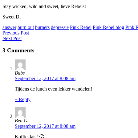
Stay wicked, wild and sweet, lieve Rebels!
Sweet Di
answer
burn out
burners
depressie
Pink Rebel
Pink Rebel blog
Pink 
Previous Post
Next Post
3 Comments
Babs
September 12, 2017 at 8:08 am
Tijdens de lunch even lekker wandelen!
+ Reply
Bea G
September 12, 2017 at 8:08 am
Koffieklats! 🙂